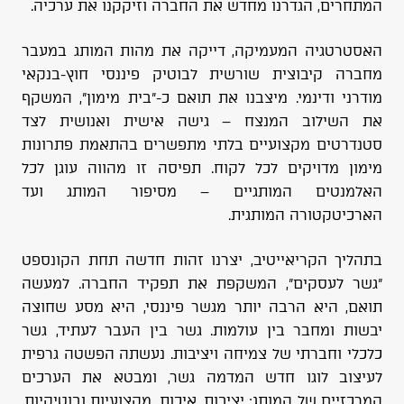
המתחרים, הגדרנו מחדש את החברה וזיקקנו את ערכיה.
האסטרטגיה המעמיקה, דייקה את מהות המותג במעבר
מחברה קיבוצית שורשית לבוטיק פיננסי חוץ-בנקאי
מודרני ודינמי. מיצבנו את תואם כ-"בית מימון", המשקף
את השילוב המנצח – גישה אישית ואנושית לצד
סטנדרטים מקצועיים בלתי מתפשרים בהתאמת פתרונות
מימון מדויקים לכל לקוח. תפיסה זו מהווה עוגן לכל
האלמנטים המותגיים – מסיפור המותג ועד
הארכיטקטורה המותגית.
בתהליך הקריאייטיב, יצרנו זהות חדשה תחת הקונספט
"גשר לעסקים", המשקפת את תפקיד החברה. למעשה
תואם, היא הרבה יותר מגשר פיננסי, היא מסע שחוצה
יבשות ומחבר בין עולמות. גשר בין העבר לעתיד, גשר
כלכלי וחברתי של צמיחה ויציבות. נעשתה הפשטה גרפית
לעיצוב לוגו חדש המדמה גשר, ומבטא את הערכים
המרכזיים של המותג: יציבות, איכות, מקצועיות ובוטיקיות.