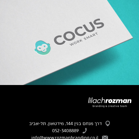
COCUS
מיתוג | קריאייטיב
דרך מנחם בגין 144, מידטאון, תל-אביב
052-3408889
info@www.rozmanbranding.co.il