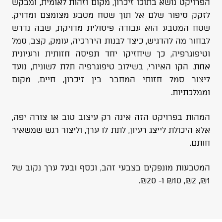
הפרויקט נושא בתוכו זיכרון, מקום וזהות לאומית, ומבקש
לזקק סיפור שלם אל תוך שטח מטבע מצומצם ומדויק.
שטח המטבע הוא עבודה פיסולית מדויקת, שבה נדרש
לבחור מה להדגיש, כיצד לבנות היררכיה, עומק, קצב, סמל
וטיפוגרפיה, כך שיחזיקו יחד תפיסה חזותית ורעיונית
אחת. הקו האיורי, בשילוב טיפוגרפיה תלת לשונית, נועד
ליצור סמל חזותי המחבר בין זיכרון, חיים, מקום
וממלכתיות.
המהות בפרויקט הזה אינה רק עיצוב טוב או צורה יפה,
אלא היכולת לייצג רעיון, לתת לו ערך, וליצור רגש שמשאיר
חותם.
המטבעות מונפקים בצבעי זהב, וכסף ובעל ערך נקוב של
₪1, ₪2, ₪10 ו- ₪20.